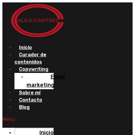
Saltar
al
contenido
Inicio
Curador de
contenidos
Copywriting
Email
marketing
Sobre mí
Contacto
Blog
Menú
Inicio