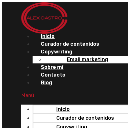
Saltar
al
contenido
Inicio
Curador de contenidos
Copywriting
Email marketing
Sobre mí
Contacto
Blog
Menú
Inicio
Curador de contenidos
Copywriting