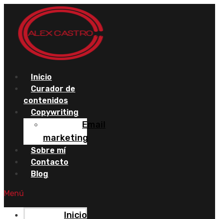
Saltar
al
contenido
Inicio
Curador de
contenidos
Copywriting
Email
marketing
Sobre mí
Contacto
Blog
Menú
Inicio